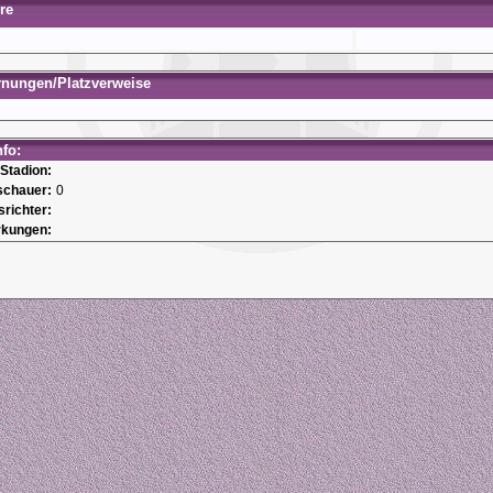
re
rnungen/Platzverweise
nfo:
Stadion:
schauer:
0
srichter:
kungen: