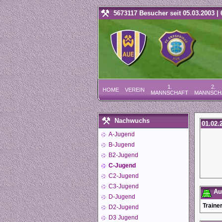
5673117 Besucher seit 05.03.2003 | 
1.
2.
HOME
VEREIN
MANNSCHAFT
MANNSCH
Nachwuchs
01.02.
A-Jugend
B-Jugend
B2-Jugend
C-Jugend
C2-Jugend
C3-Jugend
Auf
D-Jugend
Trainer
D2-Jugend
D3 Jugend