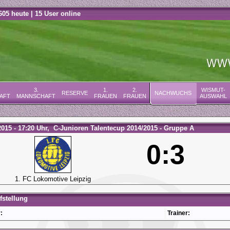
605 heute | 15 User online
3.
1.
2.
WISMUT-
RESERVE
NACHWUCHS
AFT
MANNSCHAFT
FRAUEN
FRAUEN
AUSWAHL
2015 - 17:20 Uhr, C-Junioren Talentecup 2014/2015 - Gruppe A
0:3
1. FC Lokomotive Leipzig
stellung
:
Trainer: