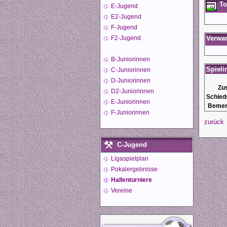
To
E-Jugend
E2-Jugend
F-Jugend
F2-Jugend
Verwa
B-Juniorinnen
Spieli
C-Juniorinnen
D-Juniorinnen
Zu
D2-Juniorinnen
Schied
E-Juniorinnen
Bemer
F-Juniorinnen
zurück
C-Jugend
Ligaspielplan
Pokalergebnisse
Hallenturniere
Vereine