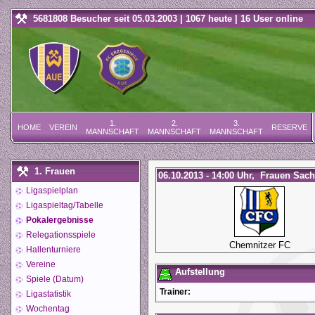
5681808 Besucher seit 05.03.2003 | 1067 heute | 16 User online
1.
2.
3.
HOME
VEREIN
RESERVE
MANNSCHAFT
MANNSCHAFT
MANNSCHAFT
1. Frauen
06.10.2013 - 14:00 Uhr, Frauen Sach
Ligaspielplan
Ligaspieltag/Tabelle
Pokalergebnisse
Relegationsspiele
Chemnitzer FC
Hallenturniere
Vereine
Aufstellung
Spiele (Datum)
Trainer:
Ligastatistik
Wochentag