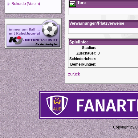
Tore
Rekorde (Verein)
Verwarnungen/Platzverweise
Spielinfo:
Stadion:
Zuschauer:
0
Schiedsrichter:
Bemerkungen:
zurück
Copyright by 