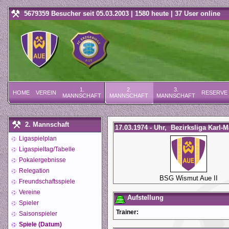
5679359 Besucher seit 05.03.2003 | 1580 heute | 37 User online
1.
2.
3.
HOME
VEREIN
RESERVE
MANNSCHAFT
MANNSCHAFT
MANNSCHAFT
2. Mannschaft
17.03.1974 - Uhr, Bezirksliga Karl-M
Ligaspielplan
Ligaspieltag/Tabelle
Pokalergebnisse
Relegation
BSG Wismut Aue II
Freundschaftsspiele
Vereine
Aufstellung
Spieler
Trainer:
Saisonspieler
Spiele (Datum)