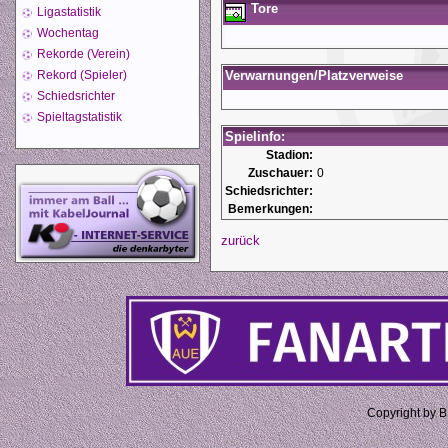
Tore
Ligastatistik
Wochentag
Rekorde (Verein)
Rekord (Spieler)
Verwarnungen/Platzverweise
Schiedsrichter
Spieltagstatistik
Spielinfo:
Stadion:
Zuschauer:
0
Schiedsrichter:
Bemerkungen:
zurück
Copyright by 