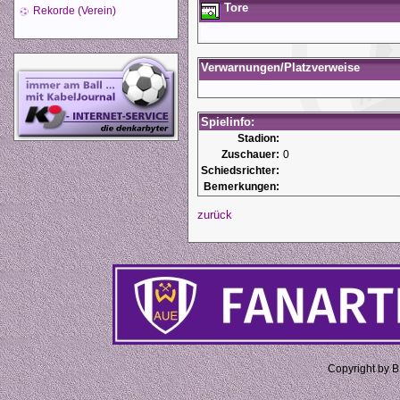
Tore
Rekorde (Verein)
Verwarnungen/Platzverweise
Spielinfo:
Stadion:
Zuschauer:
0
Schiedsrichter:
Bemerkungen:
zurück
Copyright by 