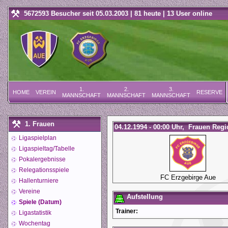
5672593 Besucher seit 05.03.2003 | 81 heute | 13 User online
1.
2.
3.
HOME
VEREIN
RESERVE
MANNSCHAFT
MANNSCHAFT
MANNSCHAFT
1. Frauen
04.12.1994 - 00:00 Uhr, Frauen Regi
Ligaspielplan
Ligaspieltag/Tabelle
Pokalergebnisse
Relegationsspiele
FC Erzgebirge Aue
Hallenturniere
Vereine
Aufstellung
Spiele (Datum)
Trainer:
Ligastatistik
Wochentag