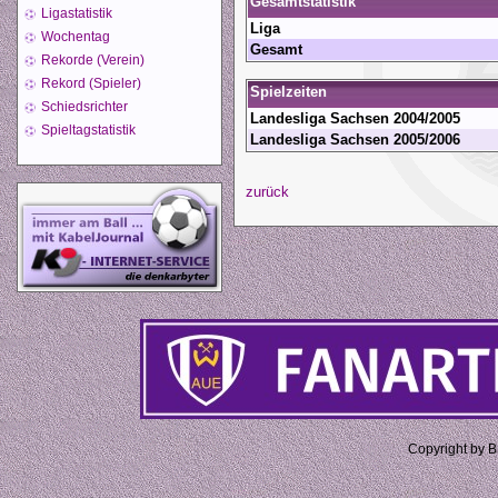
Gesamtstatistik
Ligastatistik
Liga
Wochentag
Gesamt
Rekorde (Verein)
Rekord (Spieler)
Spielzeiten
Schiedsrichter
Landesliga Sachsen 2004/2005
Spieltagstatistik
Landesliga Sachsen 2005/2006
zurück
Copyright by 