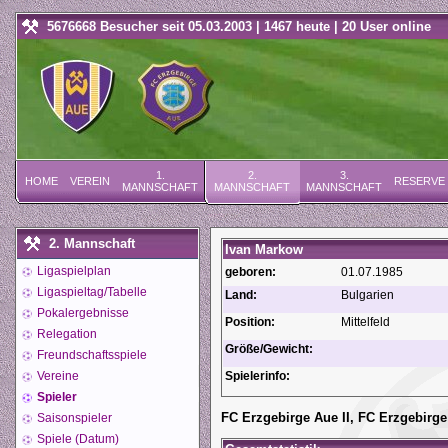
5676668 Besucher seit 05.03.2003 | 1467 heute | 20 User online
1.
2.
3.
HOME
VEREIN
RESERVE
MANNSCHAFT
MANNSCHAFT
MANNSCHAFT
2. Mannschaft
Ivan Markow
Ligaspielplan
geboren:
01.07.1985
Ligaspieltag/Tabelle
Land:
Bulgarien
Pokalergebnisse
Position:
Mittelfeld
Relegation
Größe/Gewicht:
Freundschaftsspiele
Vereine
Spielerinfo:
Spieler
FC Erzgebirge Aue II, FC Erzgebirge
Saisonspieler
Spiele (Datum)