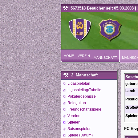
5673518 Besucher seit 05.03.2003 | 
1.
2.
HOME
VEREIN
MANNSCHAFT
MANNSC
2. Mannschaft
Sasch
Ligaspielplan
gebore
Ligaspieltag/Tabelle
Land:
Pokalergebnisse
Positio
Relegation
Größe/
Freundschaftsspiele
Vereine
Spieler
Spieler
FC Erz
Saisonspieler
Spiele (Datum)