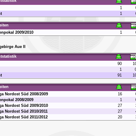
statistik
1
t
1
eiten
enpokal 2009/2010
1
gebirge Aue II
statistik
90
1
1
t
91
1
eiten
ga Nordost Süd 2008/2009
16
enpokal 2008/2009
1
ga Nordost Süd 2009/2010
27
ga Nordost Süd 2010/2011
27
ga Nordost Süd 2011/2012
20