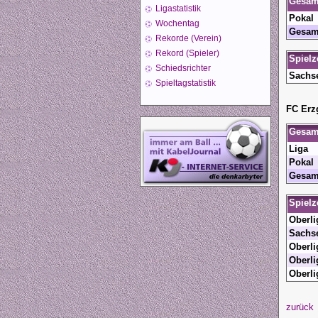
Gesamt
Ligastatistik
Pokal
Wochentag
Gesam
Rekorde (Verein)
Rekord (Spieler)
Spielz
Schiedsrichter
Sachs
Spieltagstatistik
FC Erz
Gesamt
Liga
Pokal
Gesam
Spielz
Oberli
Sachs
Oberli
Oberli
Oberli
zurück