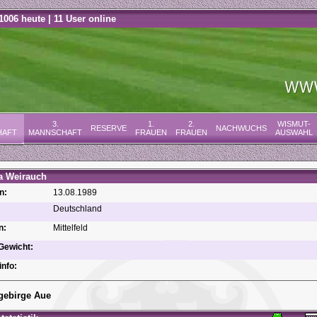
1006 heute | 11 User online
3.
1.
2.
WISMUT-
RESERVE
NACHWUCHS
HAFT
MANNSCHAFT
FRAUEN
FRAUEN
AUSWAHL
a Weirauch
n:
13.08.1989
Deutschland
n:
Mittelfeld
Gewicht:
info:
gebirge Aue