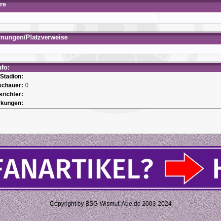
re
rnungen/Platzverweise
nfo:
Stadion:
schauer:
0
srichter:
kungen:
Copyright by BSG-Wismut-Aue.de 2003-2024