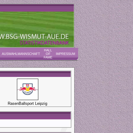
HALL
AUSWAHLMANNSCHAFT
OF
IMPRESSUM
FAME
RasenBallsport Leipzig