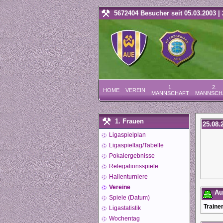
5672404 Besucher seit 05.03.2003 | 
1.
2.
HOME
VEREIN
MANNSCHAFT
MANNSCH
1. Frauen
25.08.
Ligaspielplan
Ligaspieltag/Tabelle
Pokalergebnisse
Relegationsspiele
Hallenturniere
Vereine
Auf
Spiele (Datum)
Trainer
Ligastatistik
Wochentag