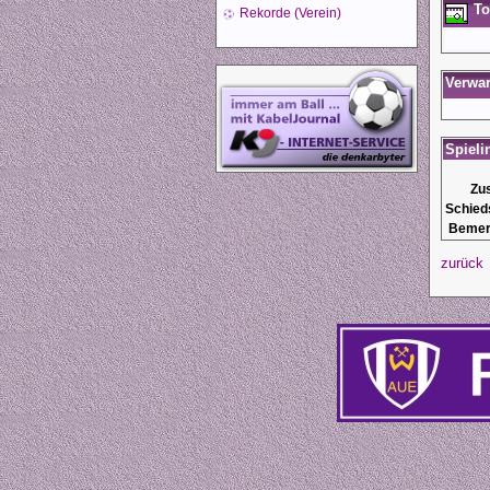
To
Rekorde (Verein)
Verwa
Spieli
Zu
Schied
Bemer
zurück