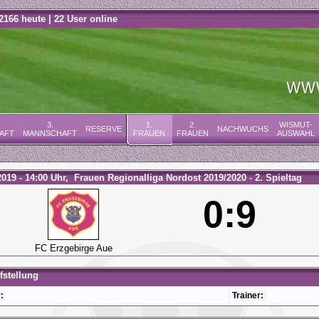
2166 heute | 22 User online
3.
1.
2.
WISMUT-
RESERVE
NACHWUCHS
AFT
MANNSCHAFT
FRAUEN
FRAUEN
AUSWAHL
2019 - 14:00 Uhr, Frauen Regionalliga Nordost 2019/2020 - 2. Spieltag
0:9
FC Erzgebirge Aue
stellung
:
Trainer: