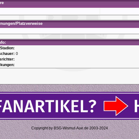
re
rnungen/Platzverweise
nfo:
Stadion:
schauer:
0
srichter:
kungen:
Copyright by BSG-Wismut-Aue.de 2003-2024