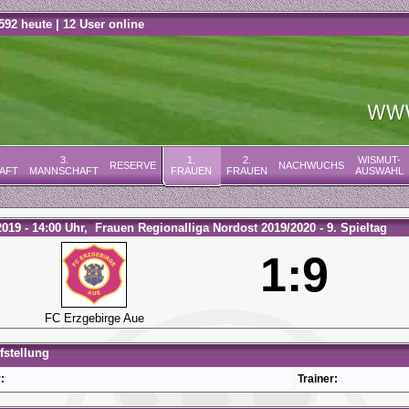
592 heute | 12 User online
3.
1.
2.
WISMUT-
RESERVE
NACHWUCHS
AFT
MANNSCHAFT
FRAUEN
FRAUEN
AUSWAHL
2019 - 14:00 Uhr, Frauen Regionalliga Nordost 2019/2020 - 9. Spieltag
1:9
FC Erzgebirge Aue
stellung
:
Trainer: