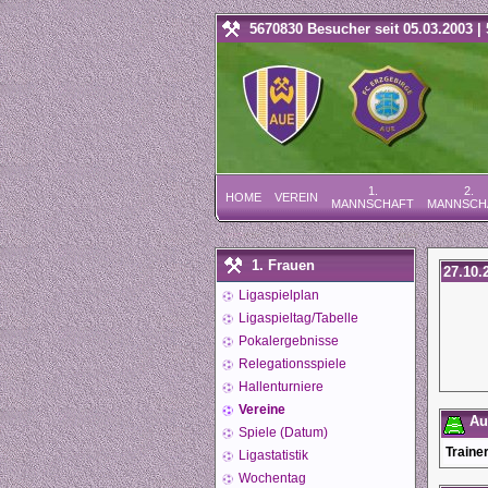
5670830 Besucher seit 05.03.2003 | 
1.
2.
HOME
VEREIN
MANNSCHAFT
MANNSCH
1. Frauen
27.10.
Ligaspielplan
Ligaspieltag/Tabelle
Pokalergebnisse
Relegationsspiele
Hallenturniere
Vereine
Auf
Spiele (Datum)
Trainer
Ligastatistik
Wochentag