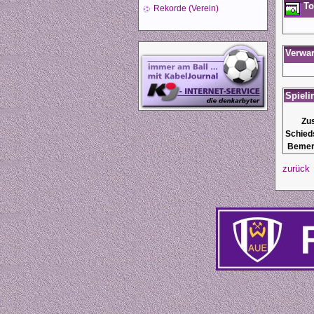
To
Rekorde (Verein)
Verwa
Spieli
Zu
Schied
Bemer
zurück