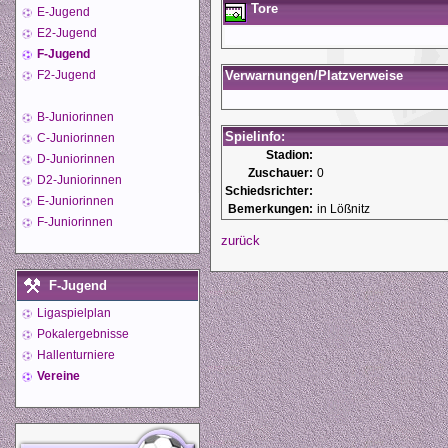
Tore
E-Jugend
E2-Jugend
F-Jugend
F2-Jugend
Verwarnungen/Platzverweise
B-Juniorinnen
Spielinfo:
C-Juniorinnen
Stadion:
D-Juniorinnen
Zuschauer:
0
D2-Juniorinnen
Schiedsrichter:
E-Juniorinnen
Bemerkungen:
in Lößnitz
F-Juniorinnen
zurück
F-Jugend
Ligaspielplan
Pokalergebnisse
Hallenturniere
Vereine