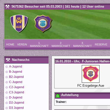
5675362 Besucher seit 05.03.2003 | 161 heute | 12 User online
1.
2.
3.
HOME
VEREIN
RESERVE
MANNSCHAFT
MANNSCHAFT
MANNSCHAFT
Nachwuchs
16.01.2010 - Uhr, F-Junioren Hallen
A-Jugend
B-Jugend
B2-Jugend
C-Jugend
FC Erzgebirge Aue
C2-Jugend
C3-Jugend
Aufstellung
D-Jugend
Trainer:
D2-Jugend
D3 Jugend