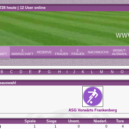
728 heute | 12 User online
3.
1.
2.
WISMUT-
RESERVE
NACHWUCHS
HAFT
MANNSCHAFT
FRAUEN
FRAUEN
AUSWAHL
B
C
D
E
F
G
H
I
J
K
L
M
N
O
nsauswahl
ASG Vorwärts Frankenberg
Spiele
Siege
Unent.
Niederl.
Tore
)
1
1
0
0
4