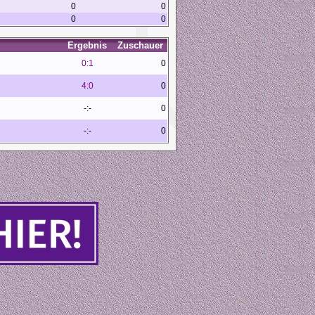
0
0
0
0
Ergebnis
Zuschauer
0:1
0
4:0
0
-:-
0
-:-
0