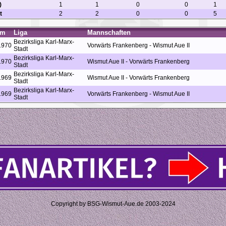
)
1
1
0
0
1
t
2
2
0
0
5
um
Liga
Mannschaften
Bezirksliga Karl-Marx-
1970
Vorwärts Frankenberg - Wismut Aue II
Stadt
Bezirksliga Karl-Marx-
1970
Wismut Aue II - Vorwärts Frankenberg
Stadt
Bezirksliga Karl-Marx-
1969
Wismut Aue II - Vorwärts Frankenberg
Stadt
Bezirksliga Karl-Marx-
1969
Vorwärts Frankenberg - Wismut Aue II
Stadt
Copyright by BSG-Wismut-Aue.de 2003-2024