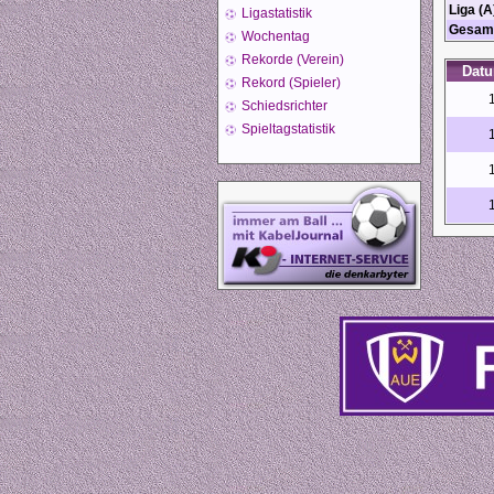
Liga (A
Ligastatistik
Gesam
Wochentag
Rekorde (Verein)
Dat
Rekord (Spieler)
Schiedsrichter
Spieltagstatistik