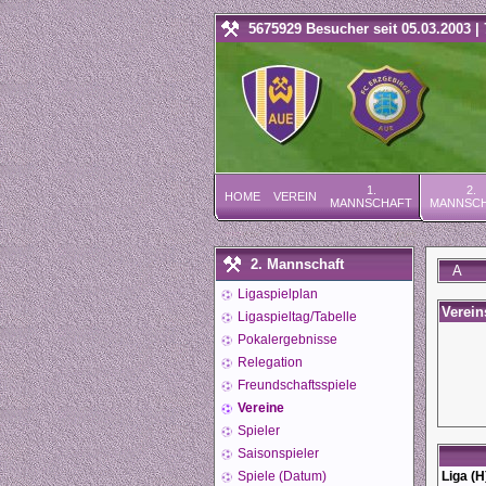
5675929 Besucher seit 05.03.2003 | 
1.
2.
HOME
VEREIN
MANNSCHAFT
MANNSC
2. Mannschaft
A
Ligaspielplan
Verei
Ligaspieltag/Tabelle
Pokalergebnisse
Relegation
Freundschaftsspiele
Vereine
Spieler
Saisonspieler
Spiele (Datum)
Liga (H