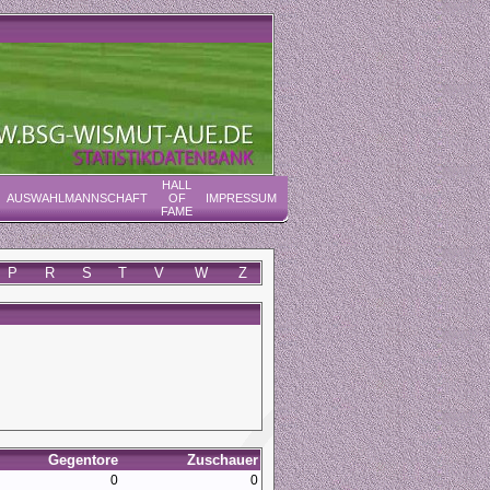
HALL
AUSWAHLMANNSCHAFT
OF
IMPRESSUM
FAME
P
R
S
T
V
W
Z
Gegentore
Zuschauer
0
0