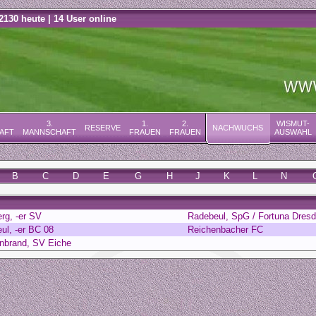
2130 heute | 14 User online
3.
1.
2.
WISMUT-
RESERVE
NACHWUCHS
AFT
MANNSCHAFT
FRAUEN
FRAUEN
AUSWAHL
B
C
D
E
G
H
J
K
L
N
rg, -er SV
Radebeul, SpG / Fortuna Dres
ul, -er BC 08
Reichenbacher FC
nbrand, SV Eiche