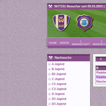
5677331 Besucher seit 05.03.2003 | 
1.
2.
HOME
VEREIN
MANNSCHAFT
MANNSCH
Nachwuchs
A
A-Jugend
R
B-Jugend
Radebe
B2-Jugend
Radebe
C-Jugend
Reiche
C2-Jugend
C3-Jugend
D-Jugend
D2-Jugend
D3 Jugend