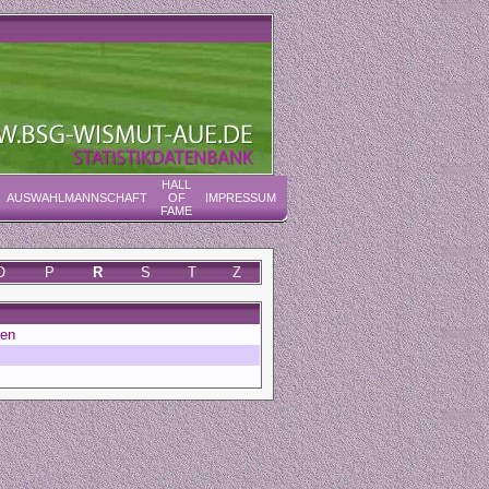
HALL
AUSWAHLMANNSCHAFT
OF
IMPRESSUM
FAME
O
P
R
S
T
Z
den