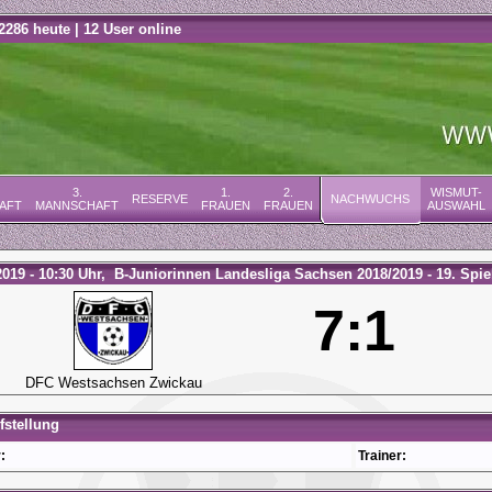
2286 heute | 12 User online
3.
1.
2.
WISMUT-
RESERVE
NACHWUCHS
AFT
MANNSCHAFT
FRAUEN
FRAUEN
AUSWAHL
2019 - 10:30 Uhr, B-Juniorinnen Landesliga Sachsen 2018/2019 - 19. Spie
7:1
DFC Westsachsen Zwickau
stellung
:
Trainer: