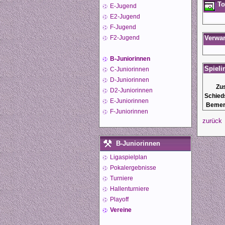
To
E-Jugend
E2-Jugend
F-Jugend
F2-Jugend
Verwa
B-Juniorinnen
Spieli
C-Juniorinnen
D-Juniorinnen
Zu
D2-Juniorinnen
Schied
E-Juniorinnen
Bemer
F-Juniorinnen
zurück
B-Juniorinnen
Ligaspielplan
Pokalergebnisse
Turniere
Hallenturniere
Playoff
Vereine