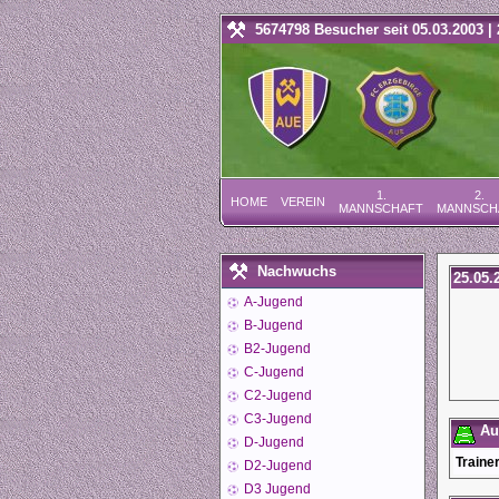
5674798 Besucher seit 05.03.2003 | 
1.
2.
HOME
VEREIN
MANNSCHAFT
MANNSCH
Nachwuchs
25.05.
A-Jugend
B-Jugend
B2-Jugend
C-Jugend
C2-Jugend
C3-Jugend
Auf
D-Jugend
Trainer
D2-Jugend
D3 Jugend