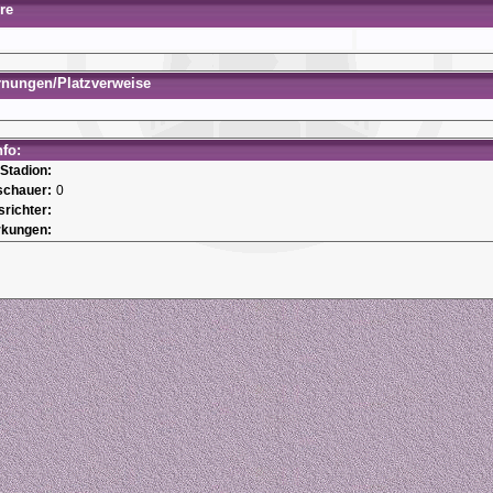
re
rnungen/Platzverweise
nfo:
Stadion:
schauer:
0
srichter:
kungen: