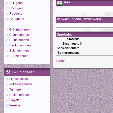
Tore
E-Jugend
E2-Jugend
F-Jugend
F2-Jugend
Verwarnungen/Platzverweise
B-Juniorinnen
Spielinfo:
C-Juniorinnen
Stadion:
D-Juniorinnen
Zuschauer:
0
D2-Juniorinnen
Schiedsrichter:
E-Juniorinnen
Bemerkungen:
F-Juniorinnen
zurück
B-Juniorinnen
Ligaspielplan
Pokalergebnisse
Turniere
Hallenturniere
Playoff
Vereine