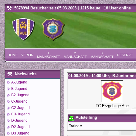
5678994 Besucher seit 05.03.2003 | 1215 heute | 18 User online
1.
2.
3.
HOME
VEREIN
RESERVE
MANNSCHAFT
MANNSCHAFT
MANNSCHAFT
Nachwuchs
01.06.2019 - 14:00 Uhr, B-Juniorinn
A-Jugend
B-Jugend
B2-Jugend
C-Jugend
FC Erzgebirge Aue
C2-Jugend
C3-Jugend
Aufstellung
D-Jugend
Trainer:
D2-Jugend
D3 Jugend