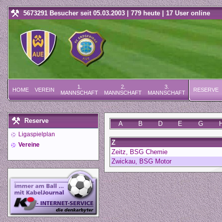
5673291 Besucher seit 05.03.2003 | 779 heute | 17 User online
1.
2.
3.
HOME
VEREIN
RESERVE
MANNSCHAFT
MANNSCHAFT
MANNSCHAFT
Reserve
A
B
D
E
G
Ligaspielplan
Z
Vereine
Zeitz, BSG Chemie
Zwickau, BSG Motor