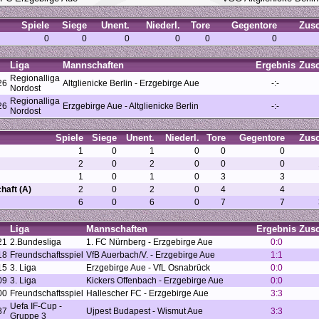
Spiele
Siege
Unent.
Niederl.
Tore
Gegentore
Zus
0
0
0
0
0
0
Liga
Mannschaften
Ergebnis
Zus
Regionalliga
26
Altglienicke Berlin - Erzgebirge Aue
-:-
Nordost
Regionalliga
26
Erzgebirge Aue - Altglienicke Berlin
-:-
Nordost
Spiele
Siege
Unent.
Niederl.
Tore
Gegentore
Zus
1
0
1
0
0
0
2
0
2
0
0
0
1
0
1
0
3
3
haft (A)
2
0
2
0
4
4
6
0
6
0
7
7
Liga
Mannschaften
Ergebnis
Zus
21
2.Bundesliga
1. FC Nürnberg - Erzgebirge Aue
0:0
18
Freundschaftsspiel
VfB Auerbach/V. - Erzgebirge Aue
1:1
15
3. Liga
Erzgebirge Aue - VfL Osnabrück
0:0
09
3. Liga
Kickers Offenbach - Erzgebirge Aue
0:0
00
Freundschaftsspiel
Hallescher FC - Erzgebirge Aue
3:3
Uefa IF-Cup -
87
Ujpest Budapest - Wismut Aue
3:3
Gruppe 3