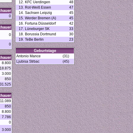
12.
KFC Uerdingen
48
13.
Rot-Weiß Essen
47
chauer
14.
Sachsen Leipzig
45
0
15.
Werder Bremen (A)
45
16.
Fortuna Düsseldorf
42
chauer
17.
Lüneburger SK
33
18.
Borussia Dortmund
30
0
19.
TeBe Berlin
23
0
Geburtstage
Antonio Mance
(31)
chauer
Ljubisa Strbac
(45)
8.800
18.875
3.000
850
31.525
chauer
11.089
850
8.800
7.786
0
3.000