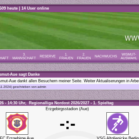
609 heute | 14 User online
3.
1.
2.
WISMUT-
RESERVE
NACHWUCHS
HAFT
MANNSCHAFT
FRAUEN
FRAUEN
AUSWAHL
mut-Aue sagt Danke
ut-Aue dankt allen Besuchern meiner Seite. Weiter Aktualiserungen in Arbei
11.2024| geschrieben von:admin
26 - 14:30 Uhr, Regionalliga Nordost 2026/2027 - 1. Spieltag
Erzgebirgsstadion (Aue)
-:-
FC Erzgebirge Aue
VSG Altglienicke Berlin