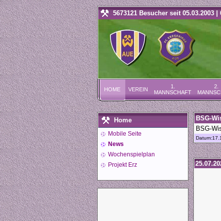
5673121 Besucher seit 05.03.2003 | 
1.
2.
HOME
VEREIN
MANNSCHAFT
MANNSC
BSG-Wis
Home
BSG-Wism
Mobile Seite
Datum:17.
News
Wochenspielplan
25.07.20
Projekt Erz