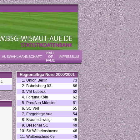
HALL
AUSWAHLMANNSCHAFT
OF
IMPRESSUM
FAME
Regionalliga Nord 2000/2001
1.
Union Berlin
73
t.
2.
Babelsberg 03
68
3.
VfB Lübeck
62
4.
Fortuna Köln
62
5.
Preußen Münster
61
6.
SC Verl
55
7.
Erzgebirge Aue
54
8.
Braunschweig
49
9.
Dresdner SC
49
10.
SV Wilhelmshaven
48
11.
Wattenscheid 09
48