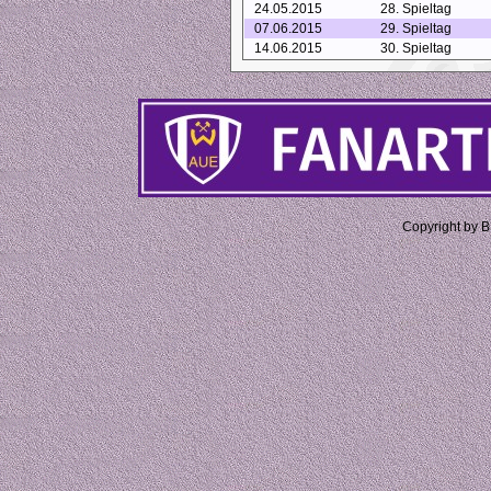
24.05.2015
28. Spieltag
07.06.2015
29. Spieltag
14.06.2015
30. Spieltag
Copyright by 