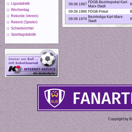
FDGB-Bezirkspokal Karl-
Ligastatistik
09.08.1987
W
Marx-Stadt
Wochentag
09.08.1986
FDGB-Pokal
B
Rekorde (Verein)
Bezirksliga Karl-Marx-
09.08.1970
W
Stadt
Rekord (Spieler)
Schiedsrichter
Spieltagstatistik
Copyright by 