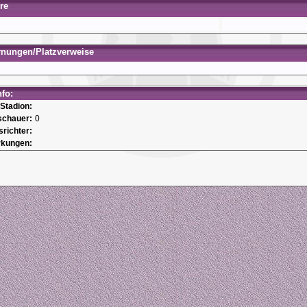
re
rnungen/Platzverweise
nfo:
Stadion:
schauer:
0
srichter:
kungen: