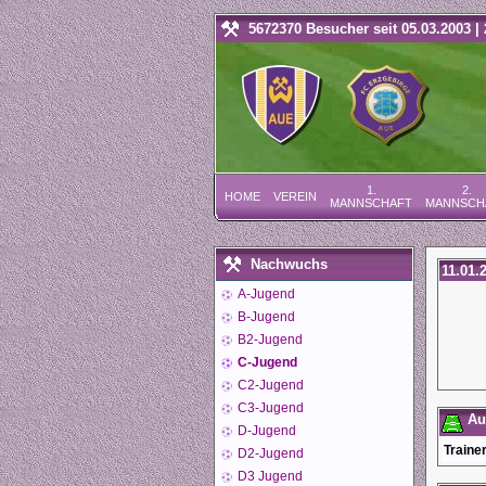
5672370 Besucher seit 05.03.2003 | 
1.
2.
HOME
VEREIN
MANNSCHAFT
MANNSCH
Nachwuchs
11.01.
A-Jugend
B-Jugend
B2-Jugend
C-Jugend
C2-Jugend
C3-Jugend
Auf
D-Jugend
Trainer
D2-Jugend
D3 Jugend