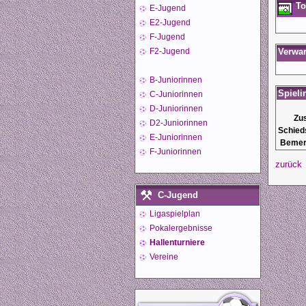
To
E-Jugend
E2-Jugend
F-Jugend
F2-Jugend
Verwa
B-Juniorinnen
Spieli
C-Juniorinnen
D-Juniorinnen
Zu
D2-Juniorinnen
Schied
E-Juniorinnen
Bemer
F-Juniorinnen
zurück
C-Jugend
Ligaspielplan
Pokalergebnisse
Hallenturniere
Vereine