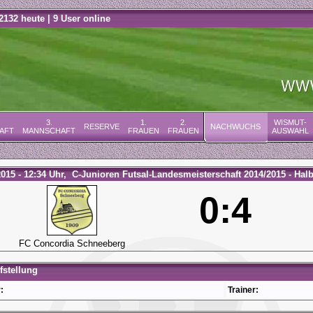
2132 heute | 9 User online
3.
1.
2.
WISMUT-
RESERVE
NACHWUCHS
AFT
MANNSCHAFT
FRAUEN
FRAUEN
AUSWAHL
2015 - 12:34 Uhr, C-Junioren Futsal-Landesmeisterschaft 2014/2015 - Halb
0:4
FC Concordia Schneeberg
stellung
:
Trainer: