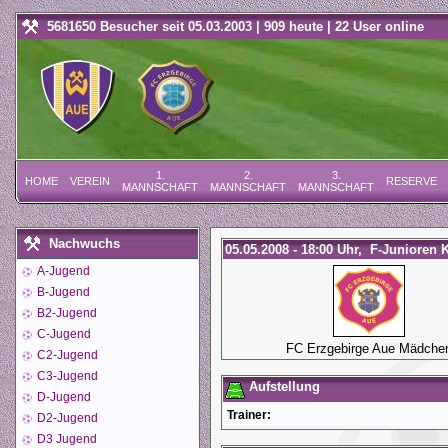
5681650 Besucher seit 05.03.2003 | 909 heute | 22 User online
1.
2.
3.
HOME
VEREIN
RESERVE
MANNSCHAFT
MANNSCHAFT
MANNSCHAFT
Nachwuchs
05.05.2008 - 18:00 Uhr, F-Junioren K
A-Jugend
B-Jugend
B2-Jugend
C-Jugend
FC Erzgebirge Aue Mädche
C2-Jugend
C3-Jugend
Aufstellung
D-Jugend
Trainer:
D2-Jugend
D3 Jugend