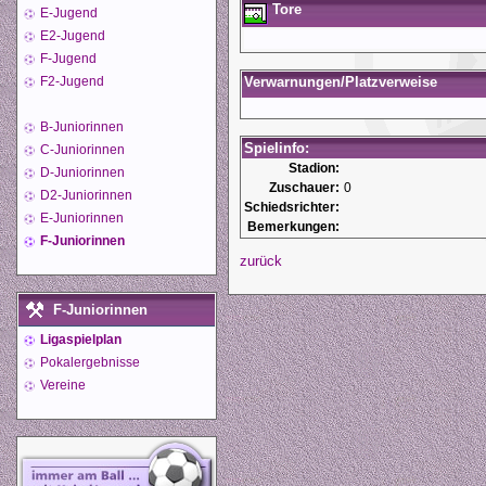
Tore
E-Jugend
E2-Jugend
F-Jugend
F2-Jugend
Verwarnungen/Platzverweise
B-Juniorinnen
Spielinfo:
C-Juniorinnen
Stadion:
D-Juniorinnen
Zuschauer:
0
D2-Juniorinnen
Schiedsrichter:
E-Juniorinnen
Bemerkungen:
F-Juniorinnen
zurück
F-Juniorinnen
Ligaspielplan
Pokalergebnisse
Vereine