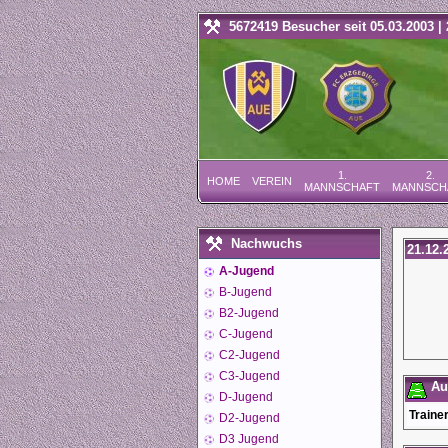
5672419 Besucher seit 05.03.2003 | 
1.
2.
HOME
VEREIN
MANNSCHAFT
MANNSCH
Nachwuchs
21.12.
A-Jugend
B-Jugend
B2-Jugend
C-Jugend
C2-Jugend
C3-Jugend
Auf
D-Jugend
Trainer
D2-Jugend
D3 Jugend