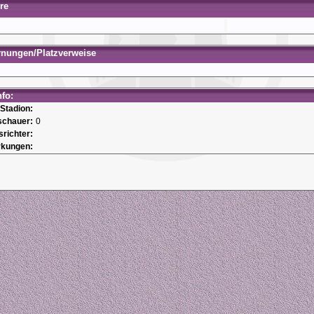
re
rnungen/Platzverweise
nfo:
Stadion:
schauer:
0
srichter:
kungen: