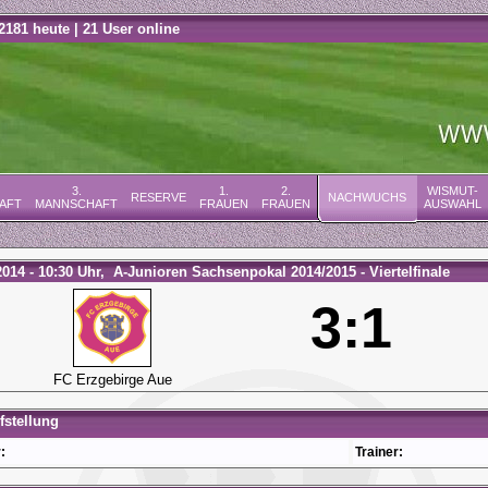
2181 heute | 21 User online
3.
1.
2.
WISMUT-
RESERVE
NACHWUCHS
AFT
MANNSCHAFT
FRAUEN
FRAUEN
AUSWAHL
2014 - 10:30 Uhr, A-Junioren Sachsenpokal 2014/2015 - Viertelfinale
3:1
FC Erzgebirge Aue
stellung
:
Trainer: