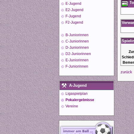
To
E-Jugend
E2-Jugend
F-Jugend
F2-Jugend
Verwa
B-Juniorinnen
Spieli
C-Juniorinnen
D-Juniorinnen
Zu
D2-Juniorinnen
Schied
E-Juniorinnen
Bemer
F-Juniorinnen
zurück
A-Jugend
Ligaspielplan
Pokalergebnisse
Vereine