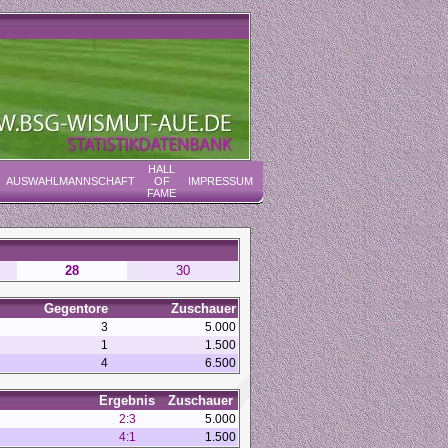
HALL
AUSWAHLMANNSCHAFT
OF
IMPRESSUM
FAME
28
30
Gegentore
Zuschauer
3
5.000
1
1.500
4
6.500
Ergebnis
Zuschauer
2:3
5.000
4:1
1.500