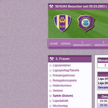
5676343 Besucher seit 05.03.2003 | 
1.
2.
HOME
VEREIN
MANNSCHAFT
MANNSCH
1. Frauen
Monat
3
Ligaspielplan
Ligaspieltag/Tabelle
Pokalergebnisse
Liga (H
Relegationsspiele
Liga (N
Hallenturniere
Gesam
Vereine
Spiele (Datum)
Dat
Ligastatistik
28.06
28.06
Wochentag