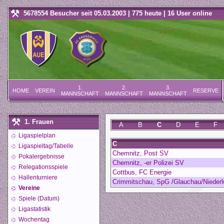
5678554 Besucher seit 05.03.2003 | 775 heute | 16 User online
1.
2.
3.
HOME
VEREIN
RESERVE
MANNSCHAFT
MANNSCHAFT
MANNSCHAFT
1. Frauen
A
B
C
D
E
F
Ligaspielplan
C
Ligaspieltag/Tabelle
Chemnitz, Post SV
Pokalergebnisse
Chemnitz, -er Polizei SV
Relegationsspiele
Cottbus, FC Energie
Hallenturniere
Crimmitschau, SpG /Glauchau/Niederl
Vereine
Spiele (Datum)
Ligastatistik
Wochentag