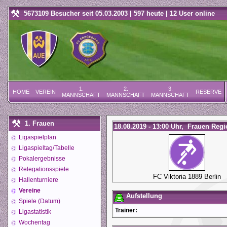
5673109 Besucher seit 05.03.2003 | 597 heute | 12 User online
1.
2.
3.
HOME
VEREIN
RESERVE
MANNSCHAFT
MANNSCHAFT
MANNSCHAFT
1. Frauen
18.08.2019 - 13:00 Uhr, Frauen Regi
Ligaspielplan
Ligaspieltag/Tabelle
Pokalergebnisse
Relegationsspiele
FC Viktoria 1889 Berlin
Hallenturniere
Vereine
Aufstellung
Spiele (Datum)
Trainer:
Ligastatistik
Wochentag