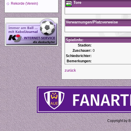
Tore
Rekorde (Verein)
Verwarnungen/Platzverweise
Spielinfo:
Stadion:
Zuschauer:
0
Schiedsrichter:
Bemerkungen:
zurück
Copyright by 