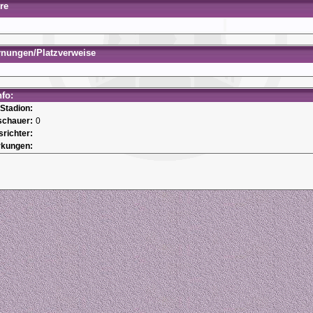
re
rnungen/Platzverweise
nfo:
Stadion:
schauer:
0
srichter:
kungen: