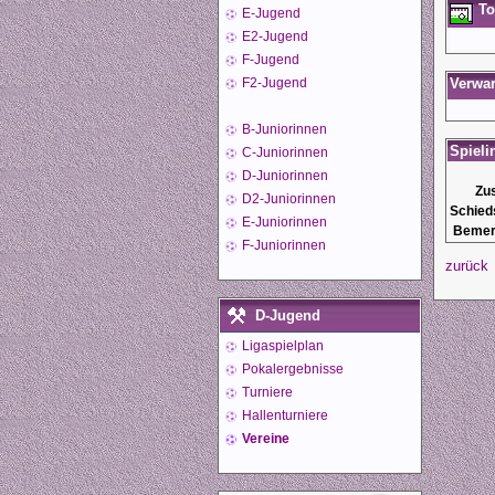
To
E-Jugend
E2-Jugend
F-Jugend
F2-Jugend
Verwa
B-Juniorinnen
Spieli
C-Juniorinnen
D-Juniorinnen
Zu
D2-Juniorinnen
Schied
E-Juniorinnen
Bemer
F-Juniorinnen
zurück
D-Jugend
Ligaspielplan
Pokalergebnisse
Turniere
Hallenturniere
Vereine