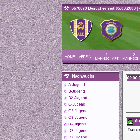
5670679 Besucher seit 05.03.2003 | 
1.
2.
HOME
VEREIN
MANNSCHAFT
MANNSCH
Nachwuchs
02.06.
A-Jugend
B-Jugend
B2-Jugend
C-Jugend
C2-Jugend
C3-Jugend
Auf
D-Jugend
Trainer
D2-Jugend
D3 Jugend