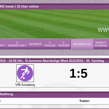
441 heute | 15 User online
3.
1.
2.
WISMUT-
RESERVE
NACHWUCHS
AFT
MANNSCHAFT
FRAUEN
FRAUEN
AUSWAHL
2012 - 10:30 Uhr, D-Junioren Bezirksliga West 2011/2012 - 20. Spieltag
1:5
VfB Annaberg
stellung
:
Trainer: