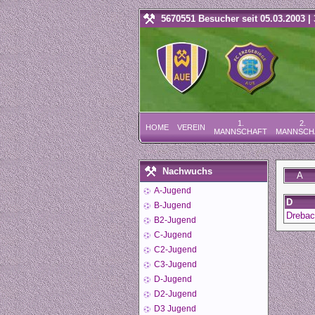
5670551 Besucher seit 05.03.2003 | 
1.
2.
HOME
VEREIN
MANNSCHAFT
MANNSCH
Nachwuchs
A
A-Jugend
D
B-Jugend
Drebac
B2-Jugend
C-Jugend
C2-Jugend
C3-Jugend
D-Jugend
D2-Jugend
D3 Jugend