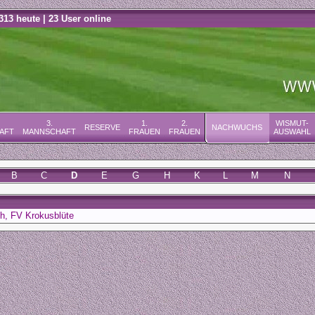
313 heute | 23 User online
3.
1.
2.
WISMUT-
RESERVE
NACHWUCHS
AFT
MANNSCHAFT
FRAUEN
FRAUEN
AUSWAHL
B
C
D
E
G
H
K
L
M
N
h, FV Krokusblüte