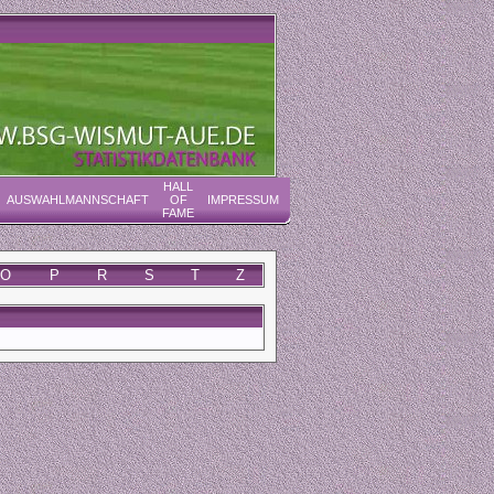
HALL
AUSWAHLMANNSCHAFT
OF
IMPRESSUM
FAME
O
P
R
S
T
Z