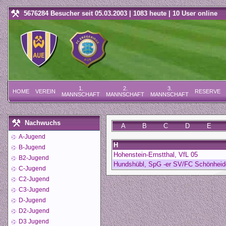
5676284 Besucher seit 05.03.2003 | 1083 heute | 10 User online
1.
2.
3.
HOME
VEREIN
RESERVE
MANNSCHAFT
MANNSCHAFT
MANNSCHAFT
Nachwuchs
A
B
C
D
E
A-Jugend
H
B-Jugend
Hohenstein-Ernstthal, VfL 05
B2-Jugend
Hundshübl, SpG -er SV/FC Schönheid
C-Jugend
C2-Jugend
C3-Jugend
D-Jugend
D2-Jugend
D3 Jugend