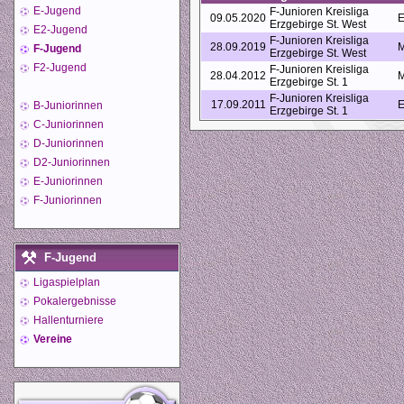
E-Jugend
F-Junioren Kreisliga
09.05.2020
E
Erzgebirge St. West
E2-Jugend
F-Junioren Kreisliga
28.09.2019
M
F-Jugend
Erzgebirge St. West
F2-Jugend
F-Junioren Kreisliga
28.04.2012
M
Erzgebirge St. 1
F-Junioren Kreisliga
17.09.2011
E
B-Juniorinnen
Erzgebirge St. 1
C-Juniorinnen
D-Juniorinnen
D2-Juniorinnen
E-Juniorinnen
F-Juniorinnen
F-Jugend
Ligaspielplan
Pokalergebnisse
Hallenturniere
Vereine