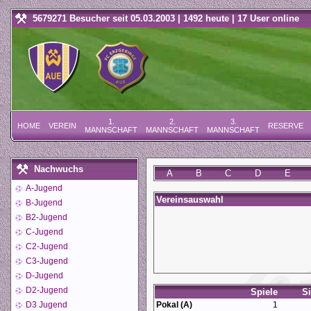
5679271 Besucher seit 05.03.2003 | 1492 heute | 17 User online
1.
2.
3.
HOME
VEREIN
RESERVE
MANNSCHAFT
MANNSCHAFT
MANNSCHAFT
Nachwuchs
A
B
C
D
E
A-Jugend
Vereinsauswahl
B-Jugend
B2-Jugend
C-Jugend
C2-Jugend
C3-Jugend
D-Jugend
D2-Jugend
Spiele
S
D3 Jugend
Pokal (A)
1