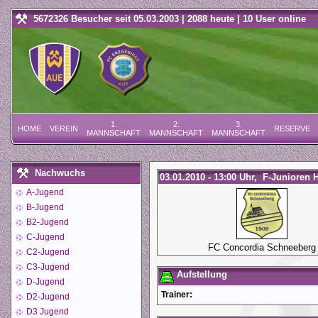
5672326 Besucher seit 05.03.2003 | 2088 heute | 10 User online
1.
2.
3.
HOME
VEREIN
RESERVE
MANNSCHAFT
MANNSCHAFT
MANNSCHAFT
Nachwuchs
03.01.2010 - 13:00 Uhr, F-Junioren 
A-Jugend
B-Jugend
B2-Jugend
C-Jugend
FC Concordia Schneeberg
C2-Jugend
C3-Jugend
Aufstellung
D-Jugend
Trainer:
D2-Jugend
D3 Jugend