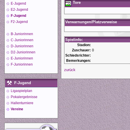
Tore
E-Jugend
E2-Jugend
F-Jugend
F2-Jugend
Verwarnungen/Platzverweise
B-Juniorinnen
Spielinfo:
C-Juniorinnen
Stadion:
D-Juniorinnen
Zuschauer:
0
D2-Juniorinnen
Schiedsrichter:
E-Juniorinnen
Bemerkungen:
F-Juniorinnen
zurück
F-Jugend
Ligaspielplan
Pokalergebnisse
Hallenturniere
Vereine