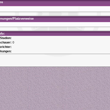
re
rnungen/Platzverweise
nfo:
Stadion:
schauer:
0
srichter:
kungen: