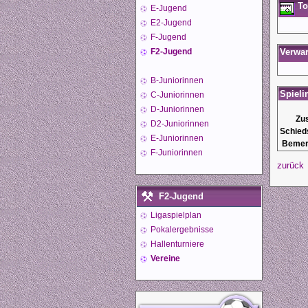
To
E-Jugend
E2-Jugend
F-Jugend
F2-Jugend
Verwa
B-Juniorinnen
Spieli
C-Juniorinnen
D-Juniorinnen
Zu
D2-Juniorinnen
Schied
E-Juniorinnen
Bemer
F-Juniorinnen
zurück
F2-Jugend
Ligaspielplan
Pokalergebnisse
Hallenturniere
Vereine