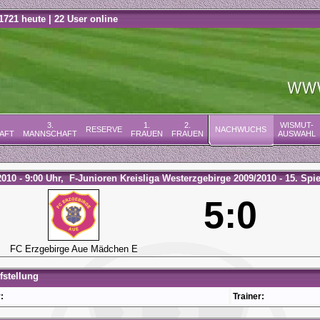
1721 heute | 22 User online
3.
1.
2.
WISMUT-
RESERVE
NACHWUCHS
AFT
MANNSCHAFT
FRAUEN
FRAUEN
AUSWAHL
2010 - 9:00 Uhr, F-Junioren Kreisliga Westerzgebirge 2009/2010 - 15. Spie
5:0
FC Erzgebirge Aue Mädchen E
stellung
:
Trainer: