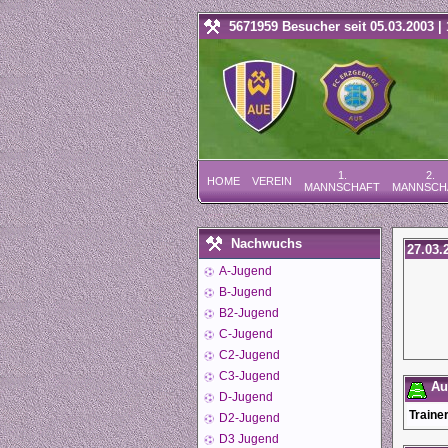
5671959 Besucher seit 05.03.2003 | 
1.
2.
HOME
VEREIN
MANNSCHAFT
MANNSCH
Nachwuchs
27.03.
A-Jugend
B-Jugend
B2-Jugend
C-Jugend
C2-Jugend
C3-Jugend
Auf
D-Jugend
Trainer
D2-Jugend
D3 Jugend