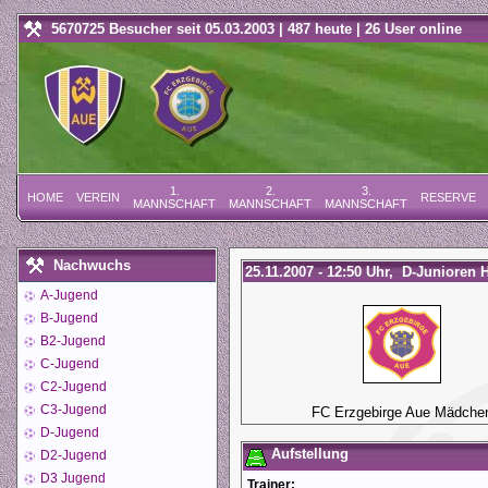
5670725 Besucher seit 05.03.2003 | 487 heute | 26 User online
1.
2.
3.
HOME
VEREIN
RESERVE
MANNSCHAFT
MANNSCHAFT
MANNSCHAFT
Nachwuchs
25.11.2007 - 12:50 Uhr, D-Junioren 
A-Jugend
B-Jugend
B2-Jugend
C-Jugend
C2-Jugend
C3-Jugend
FC Erzgebirge Aue Mädche
D-Jugend
Aufstellung
D2-Jugend
D3 Jugend
Trainer: