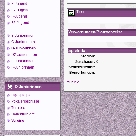
E-Jugend
E2-Jugend
Tore
F-Jugend
F2-Jugend
Verwarnungen/Platzverweise
B-Juniorinnen
C-Juniorinnen
D-Juniorinnen
Spielinfo:
D2-Juniorinnen
Stadion:
E-Juniorinnen
Zuschauer:
0
Schiedsrichter:
F-Juniorinnen
Bemerkungen:
zurück
D-Juniorinnen
Ligaspielplan
Pokalergebnisse
Turniere
Hallenturniere
Vereine