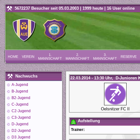
5672237 Besucher seit 05.03.2003 | 1999 heute | 16 User online
1.
2.
3.
HOME
VEREIN
RESERVE
MANNSCHAFT
MANNSCHAFT
MANNSCHAFT
Nachwuchs
22.03.2014 - 13:30 Uhr, D-Junioren K
A-Jugend
B-Jugend
B2-Jugend
C-Jugend
Oelsnitzer FC II
C2-Jugend
C3-Jugend
Aufstellung
D-Jugend
Trainer:
D2-Jugend
D3 Jugend