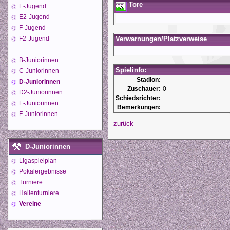
Tore
E-Jugend
E2-Jugend
F-Jugend
F2-Jugend
Verwarnungen/Platzverweise
B-Juniorinnen
Spielinfo:
C-Juniorinnen
Stadion:
D-Juniorinnen
Zuschauer:
0
D2-Juniorinnen
Schiedsrichter:
E-Juniorinnen
Bemerkungen:
F-Juniorinnen
zurück
D-Juniorinnen
Ligaspielplan
Pokalergebnisse
Turniere
Hallenturniere
Vereine