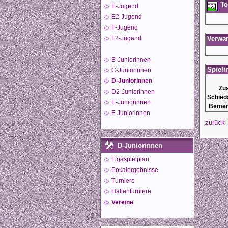
To
E-Jugend
E2-Jugend
F-Jugend
F2-Jugend
Verwa
B-Juniorinnen
Spieli
C-Juniorinnen
D-Juniorinnen
Zu
D2-Juniorinnen
Schied
E-Juniorinnen
Bemer
F-Juniorinnen
zurück
D-Juniorinnen
Ligaspielplan
Pokalergebnisse
Turniere
Hallenturniere
Vereine