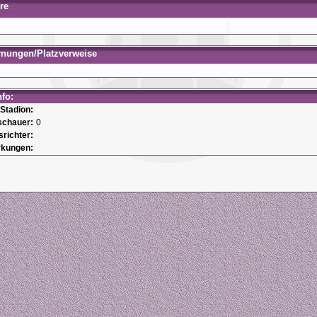
re
rnungen/Platzverweise
nfo:
Stadion:
schauer:
0
srichter:
kungen: