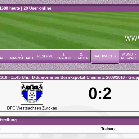
1688 heute | 20 User online
3.
1.
2.
WISMUT-
RESERVE
NACHWUCHS
AFT
MANNSCHAFT
FRAUEN
FRAUEN
AUSWAHL
2010 - 11:45 Uhr, D-Juniorinnen Bezirkspokal Chemnitz 2009/2010 - Grup
0:2
DFC Westsachsen Zwickau
stellung
:
Trainer: