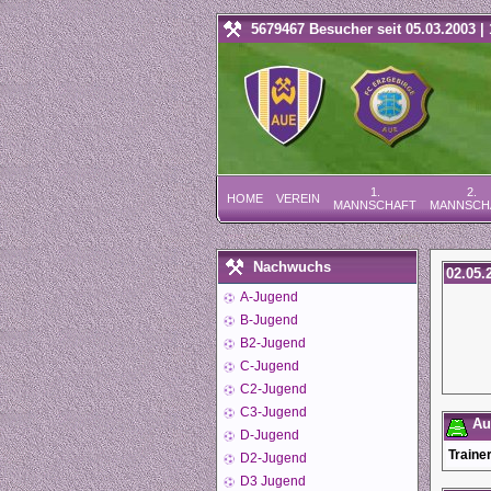
5679467 Besucher seit 05.03.2003 | 
1.
2.
HOME
VEREIN
MANNSCHAFT
MANNSCH
Nachwuchs
02.05.
A-Jugend
B-Jugend
B2-Jugend
C-Jugend
C2-Jugend
C3-Jugend
Auf
D-Jugend
Trainer
D2-Jugend
D3 Jugend