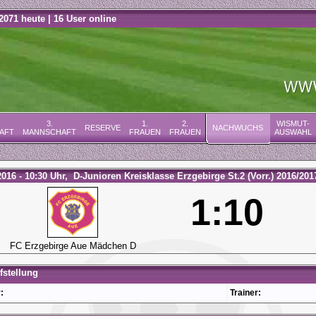
2071 heute | 16 User online
3.
1.
2.
WISMUT-
RESERVE
NACHWUCHS
AFT
MANNSCHAFT
FRAUEN
FRAUEN
AUSWAHL
2016 - 10:30 Uhr, D-Junioren Kreisklasse Erzgebirge St.2 (Vorr.) 2016/2017
1:10
FC Erzgebirge Aue Mädchen D
stellung
:
Trainer: