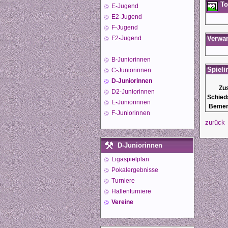
To
E-Jugend
E2-Jugend
F-Jugend
F2-Jugend
Verwa
B-Juniorinnen
Spieli
C-Juniorinnen
D-Juniorinnen
Zu
D2-Juniorinnen
Schied
E-Juniorinnen
Bemer
F-Juniorinnen
zurück
D-Juniorinnen
Ligaspielplan
Pokalergebnisse
Turniere
Hallenturniere
Vereine