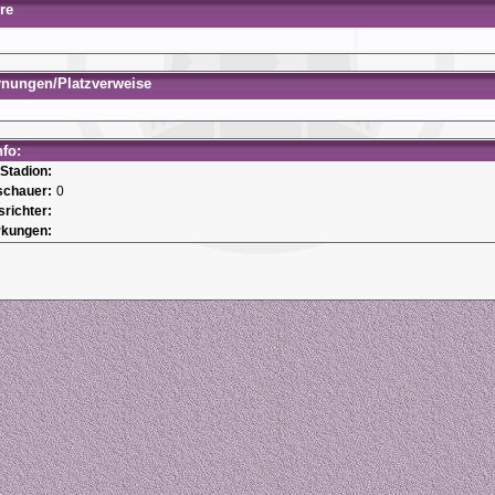
re
rnungen/Platzverweise
nfo:
Stadion:
schauer:
0
srichter:
kungen: