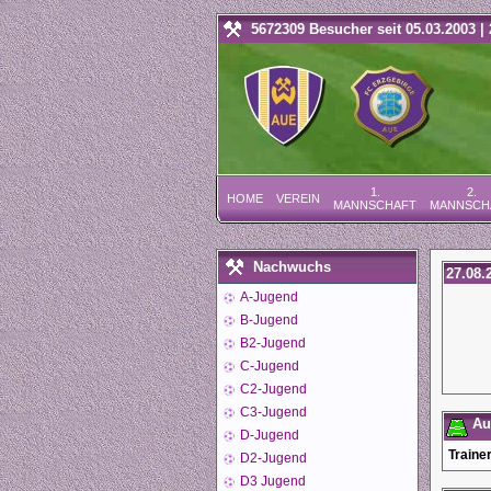
5672309 Besucher seit 05.03.2003 | 
1.
2.
HOME
VEREIN
MANNSCHAFT
MANNSCH
Nachwuchs
27.08.
A-Jugend
B-Jugend
B2-Jugend
C-Jugend
C2-Jugend
C3-Jugend
Auf
D-Jugend
Trainer
D2-Jugend
D3 Jugend