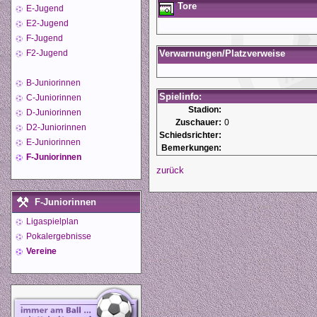
Tore
E-Jugend
E2-Jugend
F-Jugend
F2-Jugend
Verwarnungen/Platzverweise
B-Juniorinnen
Spielinfo:
C-Juniorinnen
Stadion:
D-Juniorinnen
Zuschauer:
0
D2-Juniorinnen
Schiedsrichter:
E-Juniorinnen
Bemerkungen:
F-Juniorinnen
zurück
F-Juniorinnen
Ligaspielplan
Pokalergebnisse
Vereine