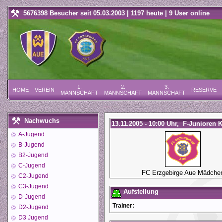
5676398 Besucher seit 05.03.2003 | 1197 heute | 9 User online
1.
2.
3.
HOME
VEREIN
RESERVE
MANNSCHAFT
MANNSCHAFT
MANNSCHAFT
Nachwuchs
13.11.2005 - 10:00 Uhr, F-Junioren K
A-Jugend
B-Jugend
B2-Jugend
C-Jugend
FC Erzgebirge Aue Mädche
C2-Jugend
C3-Jugend
Aufstellung
D-Jugend
Trainer:
D2-Jugend
D3 Jugend