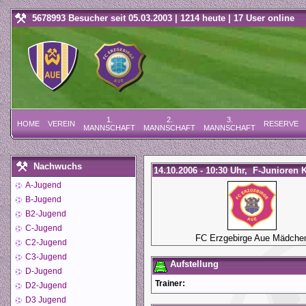
5678993 Besucher seit 05.03.2003 | 1214 heute | 17 User online
1.
2.
3.
HOME
VEREIN
RESERVE
MANNSCHAFT
MANNSCHAFT
MANNSCHAFT
Nachwuchs
14.10.2006 - 10:30 Uhr, F-Junioren K
A-Jugend
B-Jugend
B2-Jugend
C-Jugend
FC Erzgebirge Aue Mädche
C2-Jugend
C3-Jugend
Aufstellung
D-Jugend
Trainer:
D2-Jugend
D3 Jugend