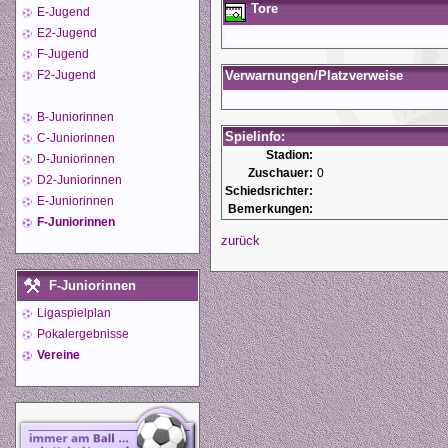
Tore
E-Jugend
E2-Jugend
F-Jugend
F2-Jugend
Verwarnungen/Platzverweise
B-Juniorinnen
Spielinfo:
C-Juniorinnen
Stadion:
D-Juniorinnen
Zuschauer:
0
D2-Juniorinnen
Schiedsrichter:
E-Juniorinnen
Bemerkungen:
F-Juniorinnen
zurück
F-Juniorinnen
Ligaspielplan
Pokalergebnisse
Vereine