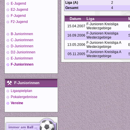
Liga (A)
2
E-Jugend
Gesamt
4
E2-Jugend
F-Jugend
Datum
Liga
F2-Jugend
F-Junioren Kreisliga
15.04.2007
E
Westerzgebirge
F-Junioren Kreisliga
B-Juniorinnen
16.09.2006
S
Westerzgebirge
C-Juniorinnen
F-Junioren Kreisliga A
13.05.2006
E
D-Juniorinnen
Westerzgebirge
F-Junioren Kreisliga A
D2-Juniorinnen
05.11.2005
S
Westerzgebirge
E-Juniorinnen
F-Juniorinnen
F-Juniorinnen
Ligaspielplan
Pokalergebnisse
Vereine