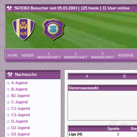
5670363 Besucher seit 05.03.2003 | 125 heute | 11 User online
1.
2.
3.
HOME
VEREIN
RESERVE
MANNSCHAFT
MANNSCHAFT
MANNSCHAFT
Nachwuchs
A
B
A-Jugend
Vereinsauswahl
B-Jugend
B2-Jugend
C-Jugend
C2-Jugend
C3-Jugend
D-Jugend
D2-Jugend
Spiele
Sie
D3 Jugend
Liga (H)
2