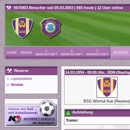
5670903 Besucher seit 05.03.2003 | 665 heute | 12 User online
1.
2.
3.
HOME
VEREIN
RESERVE
MANNSCHAFT
MANNSCHAFT
MANNSCHAFT
Reserve
14.03.1954 - 00:00 Uhr, DDR-Oberliga
Ligaspielplan
Vereine
BSG Wismut Aue (Reserve
Aufstellung
Trainer: