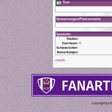
Tore
Verwarnungen/Platzverweise
Spielinfo:
Stadion:
Zuschauer:
0
Schiedsrichter:
Bemerkungen:
zurück
Copyright by 