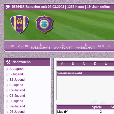
5676468 Besucher seit 05.03.2003 | 1267 heute | 19 User online
1.
2.
3.
HOME
VEREIN
RESERVE
MANNSCHAFT
MANNSCHAFT
MANNSCHAFT
Nachwuchs
A
B
C
D
E
A-Jugend
Vereinsauswahl
B-Jugend
B2-Jugend
C-Jugend
C2-Jugend
C3-Jugend
D-Jugend
D2-Jugend
Spiele
S
D3 Jugend
Liga (H)
2