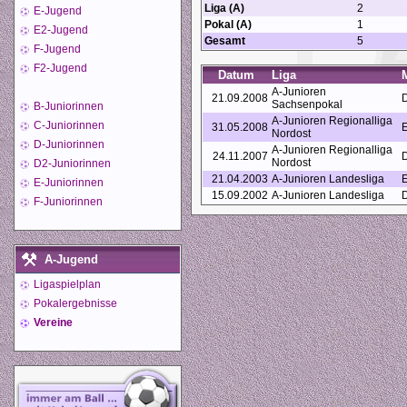
Liga (A)
2
E-Jugend
Pokal (A)
1
E2-Jugend
Gesamt
5
F-Jugend
F2-Jugend
Datum
Liga
A-Junioren
21.09.2008
D
Sachsenpokal
B-Juniorinnen
A-Junioren Regionalliga
C-Juniorinnen
31.05.2008
E
Nordost
D-Juniorinnen
A-Junioren Regionalliga
24.11.2007
D
Nordost
D2-Juniorinnen
21.04.2003
A-Junioren Landesliga
E
E-Juniorinnen
15.09.2002
A-Junioren Landesliga
D
F-Juniorinnen
A-Jugend
Ligaspielplan
Pokalergebnisse
Vereine