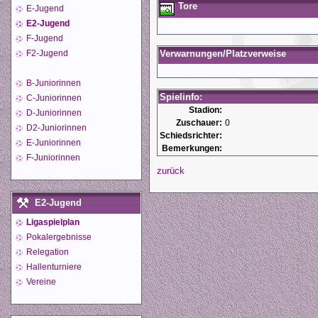
Tore
E-Jugend
E2-Jugend
F-Jugend
F2-Jugend
Verwarnungen/Platzverweise
B-Juniorinnen
Spielinfo:
C-Juniorinnen
Stadion:
D-Juniorinnen
Zuschauer:
0
D2-Juniorinnen
Schiedsrichter:
E-Juniorinnen
Bemerkungen:
F-Juniorinnen
zurück
E2-Jugend
Ligaspielplan
Pokalergebnisse
Relegation
Hallenturniere
Vereine