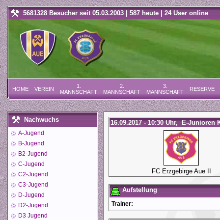
5681328 Besucher seit 05.03.2003 | 587 heute | 24 User online
1.
2.
3.
HOME
VEREIN
RESERVE
MANNSCHAFT
MANNSCHAFT
MANNSCHAFT
Nachwuchs
16.09.2017 - 10:30 Uhr, E-Junioren Kr
A-Jugend
B-Jugend
B2-Jugend
C-Jugend
FC Erzgebirge Aue II
C2-Jugend
C3-Jugend
Aufstellung
D-Jugend
Trainer:
D2-Jugend
D3 Jugend