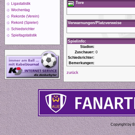
Tore
Ligastatistik
Wochentag
Rekorde (Verein)
Rekord (Spieler)
Verwarnungen/Platzverweise
Schiedsrichter
Spieltagstatistik
Spielinfo:
Stadion:
Zuschauer:
0
Schiedsrichter:
Bemerkungen:
zurück
Copyright by 