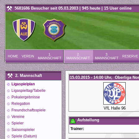
5681686 Besucher seit 05.03.2003 | 945 heute | 15 User online
1.
2.
3.
HOME
VEREIN
RESERVE
MANNSCHAFT
MANNSCHAFT
MANNSCHAFT
2. Mannschaft
15.03.2015 - 14:00 Uhr, Oberliga No
Ligaspielplan
Ligaspieltag/Tabelle
Pokalergebnisse
Relegation
VfL Halle 96
Freundschaftsspiele
Vereine
Aufstellung
Spieler
Trainer:
Saisonspieler
Spiele (Datum)