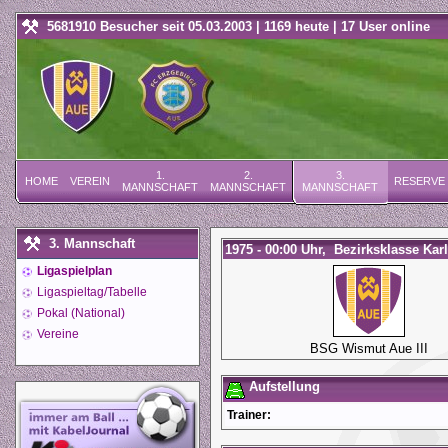
5681910 Besucher seit 05.03.2003 | 1169 heute | 17 User online
1.
2.
3.
HOME
VEREIN
RESERVE
MANNSCHAFT
MANNSCHAFT
MANNSCHAFT
3. Mannschaft
1975 - 00:00 Uhr, Bezirksklasse Karl
Ligaspielplan
Ligaspieltag/Tabelle
Pokal (National)
Vereine
BSG Wismut Aue III
Aufstellung
Trainer: