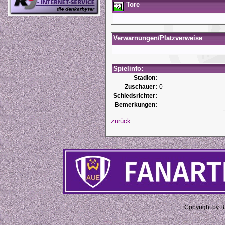
Tore
Verwarnungen/Platzverweise
Spielinfo:
Stadion:
Zuschauer:
0
Schiedsrichter:
Bemerkungen:
zurück
Copyright by 