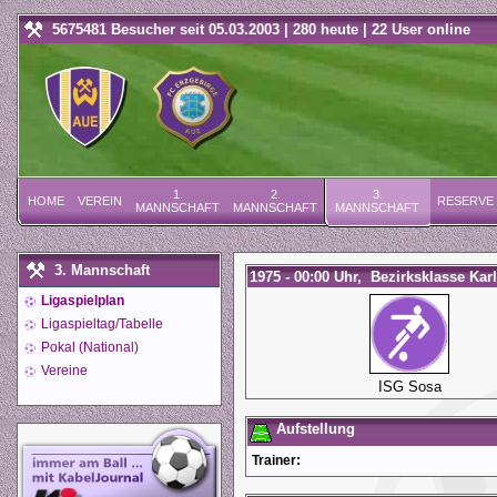
5675481 Besucher seit 05.03.2003 | 280 heute | 22 User online
1.
2.
3.
HOME
VEREIN
RESERVE
MANNSCHAFT
MANNSCHAFT
MANNSCHAFT
3. Mannschaft
1975 - 00:00 Uhr, Bezirksklasse Karl
Ligaspielplan
Ligaspieltag/Tabelle
Pokal (National)
Vereine
ISG Sosa
Aufstellung
Trainer: