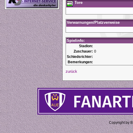
Tore
Verwarnungen/Platzverweise
Spielinfo:
Stadion:
Zuschauer:
0
Schiedsrichter:
Bemerkungen:
zurück
Copyright by 