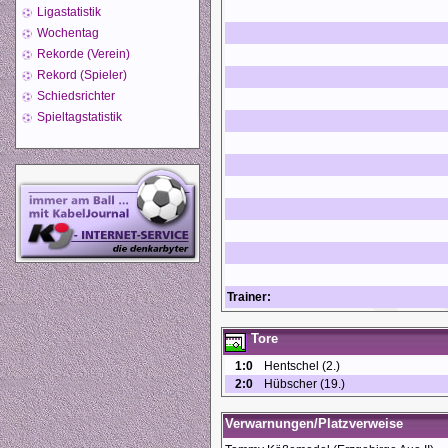
Ligastatistik
Wochentag
Rekorde (Verein)
Rekord (Spieler)
Schiedsrichter
Spieltagstatistik
Trainer:
Tore
1:0
Hentschel (2.)
2:0
Hübscher (19.)
Verwarnungen/Platzverweise