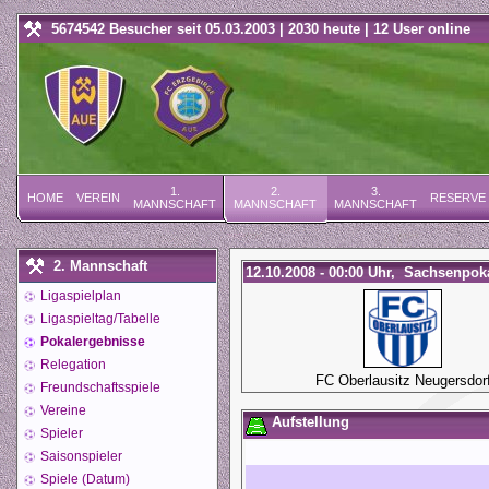
5674542 Besucher seit 05.03.2003 | 2030 heute | 12 User online
1.
2.
3.
HOME
VEREIN
RESERVE
MANNSCHAFT
MANNSCHAFT
MANNSCHAFT
2. Mannschaft
12.10.2008 - 00:00 Uhr, Sachsenpoka
Ligaspielplan
Ligaspieltag/Tabelle
Pokalergebnisse
Relegation
FC Oberlausitz Neugersdor
Freundschaftsspiele
Vereine
Aufstellung
Spieler
Saisonspieler
Spiele (Datum)