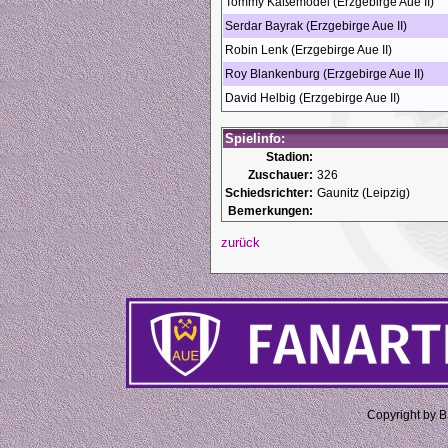
Tommy Käßemodel (Erzgebirge Aue II)
Serdar Bayrak (Erzgebirge Aue II)
Robin Lenk (Erzgebirge Aue II)
Roy Blankenburg (Erzgebirge Aue II)
David Helbig (Erzgebirge Aue II)
Spielinfo:
Stadion:
Zuschauer:
326
Schiedsrichter:
Gaunitz (Leipzig)
Bemerkungen:
zurück
Copyright by 