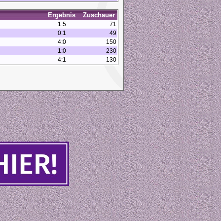
Ergebnis
Zuschauer
1:5
71
0:1
49
4:0
150
1:0
230
4:1
130