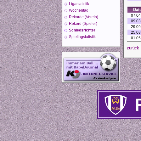
Ligastatistik
Dat
Wochentag
07.04
Rekorde (Verein)
09.03
Rekord (Spieler)
29.09
Schiedsrichter
25.08
Spieltagstatistik
01.05
zurück