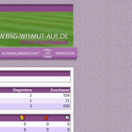
HALL
AUSWAHLMANNSCHAFT
OF
IMPRESSUM
FAME
Gegentore
Zuschauer
2
559
1
71
3
630
0
0
0
0
0
0