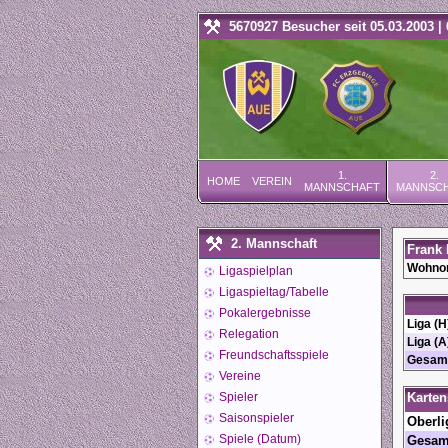
5670927 Besucher seit 05.03.2003 | 
1.
2.
HOME
VEREIN
MANNSCHAFT
MANNSC
2. Mannschaft
Frank 
Wohnor
Ligaspielplan
Ligaspieltag/Tabelle
Pokalergebnisse
Liga (H
Relegation
Liga (A
Freundschaftsspiele
Gesam
Vereine
Spieler
Karten
Saisonspieler
Oberli
Spiele (Datum)
Gesam