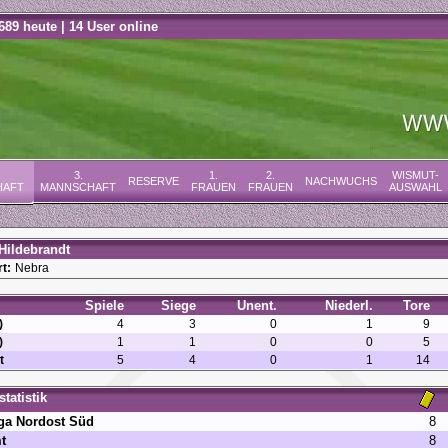
689 heute | 14 User online
3.
1.
2.
WISMUT-
RESERVE
NACHWUCHS
HAFT
MANNSCHAFT
FRAUEN
FRAUEN
AUSWAHL
Hildebrandt
t:
Nebra
Spiele
Siege
Unent.
Niederl.
Tore
)
4
3
0
1
9
)
1
1
0
0
5
t
5
4
0
1
14
statistik
ga Nordost Süd
8
t
8