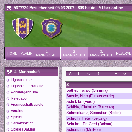
5673320 Besucher seit 05.03.2003 | 808 heute | 9 User online
1.
2.
3.
HOME
VEREIN
RESERVE
MANNSCHAFT
MANNSCHAFT
MANNSCHAFT
2. Mannschaft
A
B
C
D
E
F
G
Ligaspielplan
S
Ligaspieltag/Tabelle
Sather, Harald (Grimma)
Pokalergebnisse
Savoly, Nico (Fürstenwalde)
Relegation
Schelzke (Forst)
Freundschaftsspiele
Schilde, Christian (Bautzen)
Vereine
Schmickartz, Sebastian (Berlin)
Spieler
Schroth, Peter (Leipzig)
Saisonspieler
Schukat, Dr. Gerd (Dölbau)
Spiele (Datum)
Schumann (Meißen)