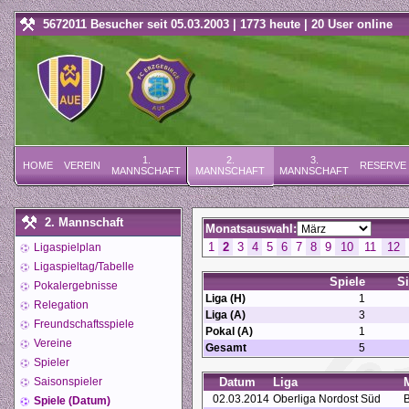
5672011 Besucher seit 05.03.2003 | 1773 heute | 20 User online
1.
2.
3.
HOME
VEREIN
RESERVE
MANNSCHAFT
MANNSCHAFT
MANNSCHAFT
2. Mannschaft
Monatsauswahl:
1
2
3
4
5
6
7
8
9
10
11
12
Ligaspielplan
Ligaspieltag/Tabelle
Spiele
S
Pokalergebnisse
Liga (H)
1
Relegation
Liga (A)
3
Freundschaftsspiele
Pokal (A)
1
Vereine
Gesamt
5
Spieler
Saisonspieler
Datum
Liga
02.03.2014
Oberliga Nordost Süd
B
Spiele (Datum)