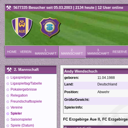
5677335 Besucher seit 05.03.2003 | 2134 heute | 12 User online
1.
2.
3.
HOME
VEREIN
RESERVE
MANNSCHAFT
MANNSCHAFT
MANNSCHAFT
2. Mannschaft
Andy Wendschuch
Ligaspielplan
geboren:
11.04.1988
Ligaspieltag/Tabelle
Land:
Deutschland
Pokalergebnisse
Position:
Abwehr
Relegation
Größe/Gewicht:
Freundschaftsspiele
Vereine
Spielerinfo:
Spieler
FC Erzgebirge Aue II, FC Erzgebirge
Saisonspieler
Spiele (Datum)