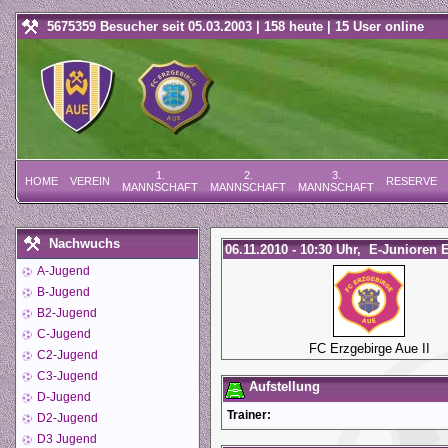
5675359 Besucher seit 05.03.2003 | 158 heute | 15 User online
1.
2.
3.
HOME
VEREIN
RESERVE
MANNSCHAFT
MANNSCHAFT
MANNSCHAFT
Nachwuchs
06.11.2010 - 10:30 Uhr, E-Junioren E
A-Jugend
B-Jugend
B2-Jugend
C-Jugend
FC Erzgebirge Aue II
C2-Jugend
C3-Jugend
Aufstellung
D-Jugend
Trainer:
D2-Jugend
D3 Jugend