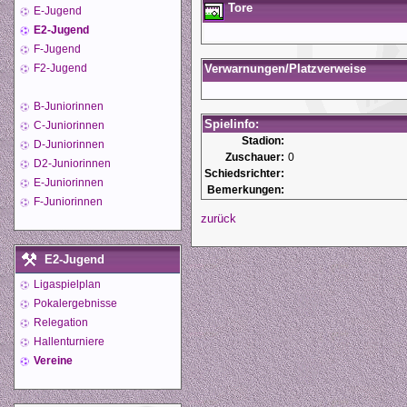
Tore
E-Jugend
E2-Jugend
F-Jugend
F2-Jugend
Verwarnungen/Platzverweise
B-Juniorinnen
Spielinfo:
C-Juniorinnen
Stadion:
D-Juniorinnen
Zuschauer:
0
D2-Juniorinnen
Schiedsrichter:
E-Juniorinnen
Bemerkungen:
F-Juniorinnen
zurück
E2-Jugend
Ligaspielplan
Pokalergebnisse
Relegation
Hallenturniere
Vereine