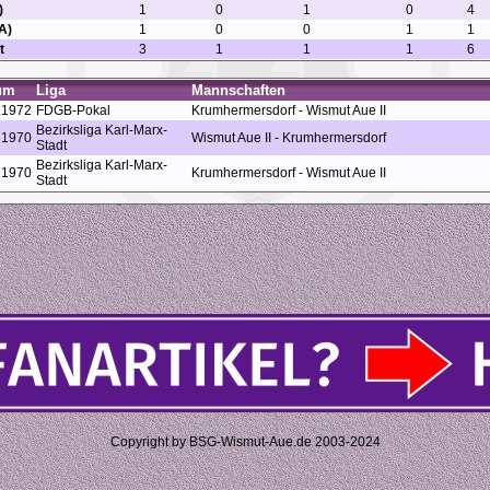
)
1
0
1
0
4
A)
1
0
0
1
1
t
3
1
1
1
6
um
Liga
Mannschaften
.1972
FDGB-Pokal
Krumhermersdorf - Wismut Aue II
Bezirksliga Karl-Marx-
1970
Wismut Aue II - Krumhermersdorf
Stadt
Bezirksliga Karl-Marx-
1970
Krumhermersdorf - Wismut Aue II
Stadt
Copyright by BSG-Wismut-Aue.de 2003-2024