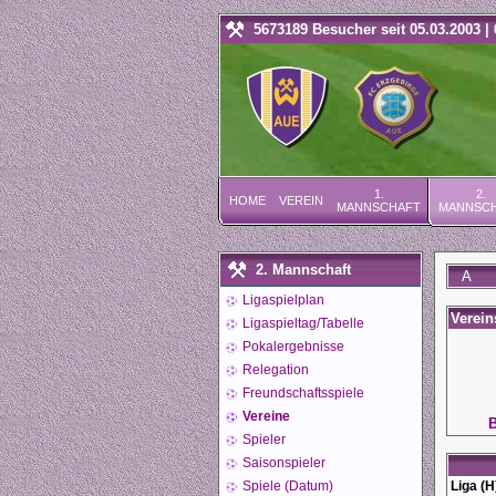
5673189 Besucher seit 05.03.2003 | 
1.
2.
HOME
VEREIN
MANNSCHAFT
MANNSC
2. Mannschaft
A
Ligaspielplan
Verei
Ligaspieltag/Tabelle
Pokalergebnisse
Relegation
Freundschaftsspiele
Vereine
B
Spieler
Saisonspieler
Spiele (Datum)
Liga (H