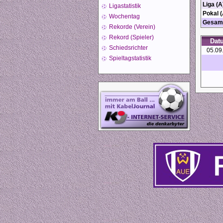
Liga (A
Ligastatistik
Pokal (
Wochentag
Gesam
Rekorde (Verein)
Rekord (Spieler)
Dat
Schiedsrichter
05.09
Spieltagstatistik