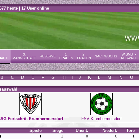
677 heute | 17 User online
3.
1.
2.
WISMUT-
RESERVE
NACHWUCHS
HAFT
MANNSCHAFT
FRAUEN
FRAUEN
AUSWAHL
B
C
D
E
F
G
H
I
J
K
L
M
N
O
nsauswahl
SG Fortschritt Krumhermersdorf
FSV Krumhermersdorf
Spiele
Siege
Unent.
Niederl.
Tore
)
1
1
0
0
1