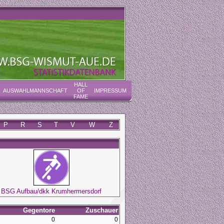
HALL
AUSWAHLMANNSCHAFT
OF
IMPRESSUM
FAME
P
R
S
T
V
W
Z
BSG Aufbau/dkk Krumhermersdorf
Gegentore
Zuschauer
0
0