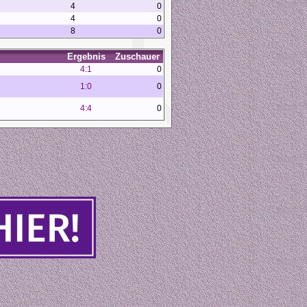
4
0
4
0
8
0
Ergebnis
Zuschauer
4:1
0
1:0
0
4:4
0